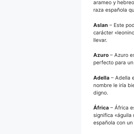
arameo y hebreo,
raza española qu
Aslan
– Este pod
carácter «leonin
llevar.
Azuro
– Azuro es
perfecto para un 
Adella
– Adella 
nombre le iría b
digno.
África
– África e
significa «águila
española con un 