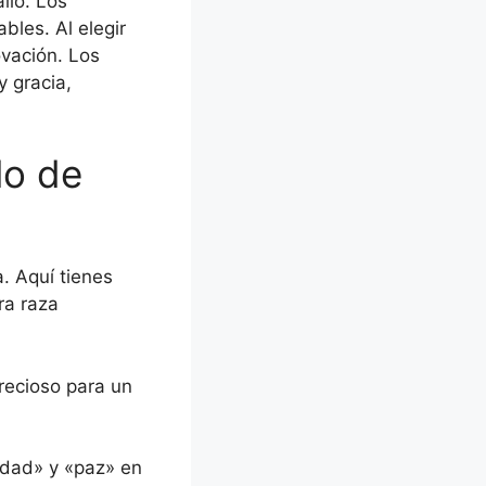
llo. Los
bles. Al elegir
ovación. Los
y gracia,
lo de
. Aquí tienes
ra raza
recioso para un
rdad» y «paz» en