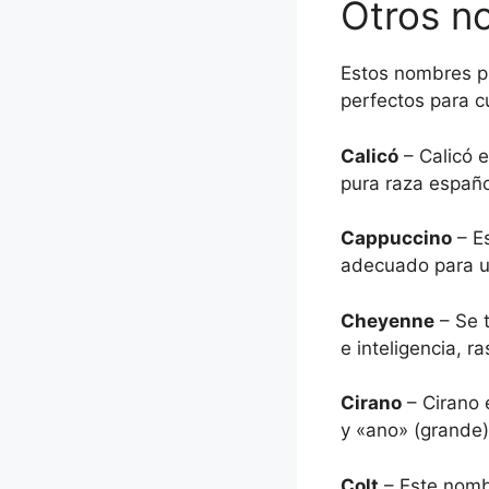
Otros n
Estos nombres p
perfectos para c
Calicó
– Calicó e
pura raza españo
Cappuccino
– Es
adecuado para un
Cheyenne
– Se t
e inteligencia, r
Cirano
– Cirano 
y «ano» (grande)
Colt
– Este nombr