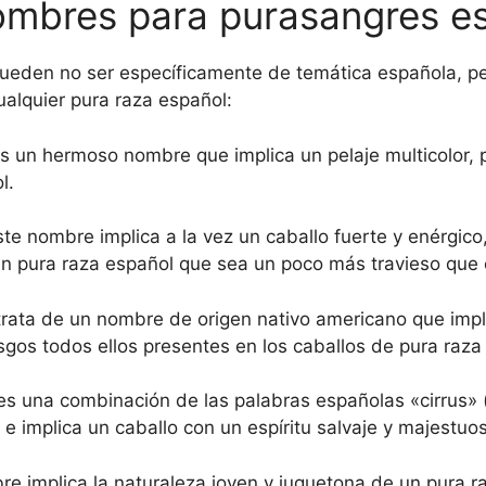
ombres para purasangres e
ueden no ser específicamente de temática española, pe
ualquier pura raza español:
s un hermoso nombre que implica un pelaje multicolor, 
l.
te nombre implica a la vez un caballo fuerte y enérgico,
 pura raza español que sea un poco más travieso que e
rata de un nombre de origen nativo americano que impli
asgos todos ellos presentes en los caballos de pura raza
es una combinación de las palabras españolas «cirrus» 
 e implica un caballo con un espíritu salvaje y majestuo
e implica la naturaleza joven y juguetona de un pura r