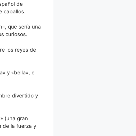
español de
e caballos.
n», que sería una
s curiosos.
re los reyes de
» y «bella», e
mbre divertido y
a» (una gran
 de la fuerza y