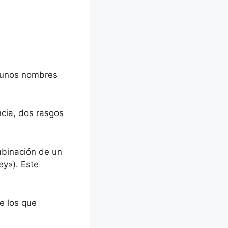
lgunos nombres
ncia, dos rasgos
mbinación de un
ey»). Este
e los que