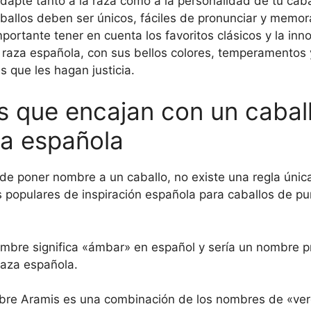
apte tanto a la raza como a la personalidad de tu caba
allos deben ser únicos, fáciles de pronunciar y memora
portante tener en cuenta los favoritos clásicos y la inn
 raza española, con sus bellos colores, temperamentos 
que les hagan justicia.
 que encajan con un cabal
za española
de poner nombre a un caballo, no existe una regla única
populares de inspiración española para caballos de pu
mbre significa «ámbar» en español y sería un nombre p
raza española.
bre Aramis es una combinación de los nombres de «ve