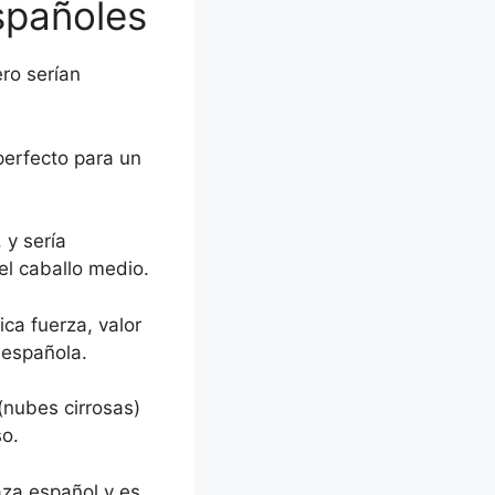
spañoles
ro serían
perfecto para un
 y sería
l caballo medio.
ca fuerza, valor
 española.
(nubes cirrosas)
so.
aza español y es