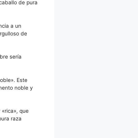
caballo de pura
ncia a un
rgulloso de
bre sería
oble». Este
mento noble y
 «rica», que
pura raza