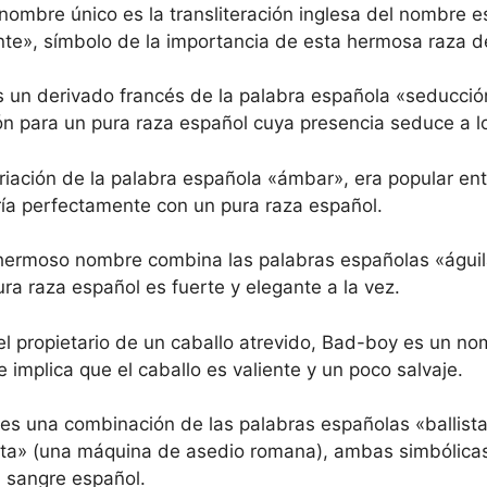
nombre único es la transliteración inglesa del nombre 
te», símbolo de la importancia de esta hermosa raza d
s un derivado francés de la palabra española «seducció
ón para un pura raza español cuya presencia seduce a lo
riación de la palabra española «ámbar», era popular ent
ría perfectamente con un pura raza español.
hermoso nombre combina las palabras españolas «águila
ra raza español es fuerte y elegante a la vez.
el propietario de un caballo atrevido, Bad-boy es un no
implica que el caballo es valiente y un poco salvaje.
 es una combinación de las palabras españolas «ballist
ista» (una máquina de asedio romana), ambas simbólicas
a sangre español.