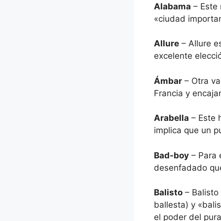
Alabama
– Este 
«ciudad importan
Allure
– Allure e
excelente elecci
Ámbar
– Otra va
Francia y encaja
Arabella
– Este 
implica que un pu
Bad-boy
– Para 
desenfadado que 
Balisto
– Balisto
ballesta) y «bal
el poder del pur