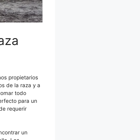
aza
os propietarios
os de la raza y a
tomar todo
erfecto para un
de requerir
ncontrar un