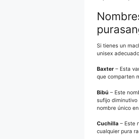
Nombres
purasan
Si tienes un mac
unisex adecuados
Baxter
– Esta var
que comparten m
Bibú
– Este nomb
sufijo diminutiv
nombre único enc
Cuchilla
– Este n
cualquier pura ra