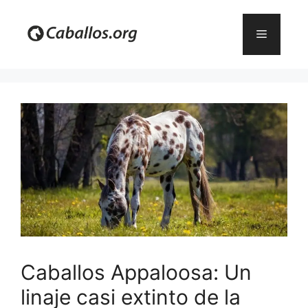
Saltar
al
Menú
contenido
Caballos Appaloosa: Un
linaje casi extinto de la